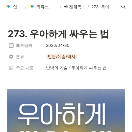
업데이트 안내
/
유튜브 큐레이션 콘텐츠 활용 가이드
/
📢 전체목록보기(클릭)
/
273. 우아하게 싸우는 법
273. 우아하게 싸우는 법
배포날짜
2026/04/30
분류
인문/예술/역사
주요 내용
반박의 기술 : 우아하게 싸우는 법